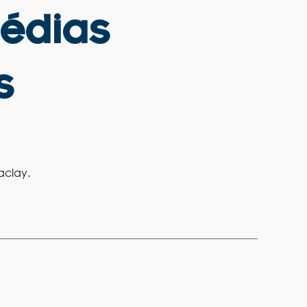
médias
s
aclay.