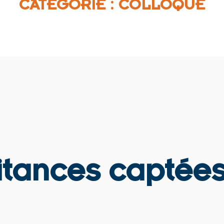
CATÉGORIE :
COLLOQUE
itances captées