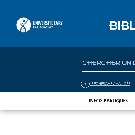
BIB
Bibliothèque
universitaire
d'Évry
+
Re
+
RECHERCHE AVANCÉE
INFOS PRATIQUES