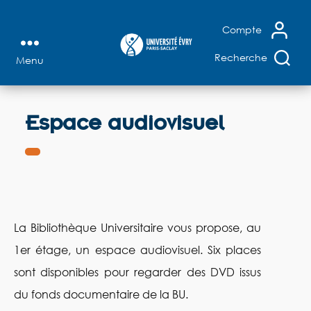
+
Recherche affinée
+
Thèses microfichées
X
Compte
+
Accès au Sudoc
Recherche
Menu
Bibliothèque
FERMER
universitaire
LA
RECHERCHE
d'Évry
Espace audiovisuel
+
RECHERCHE AVANCÉE
+
SUGGESTION D'ACHAT
+
FAIRE VENIR UN DOCUMENT
La Bibliothèque Universitaire vous propose, au
1er étage, un espace audiovisuel. Six places
sont disponibles pour regarder des DVD issus
du fonds documentaire de la BU.