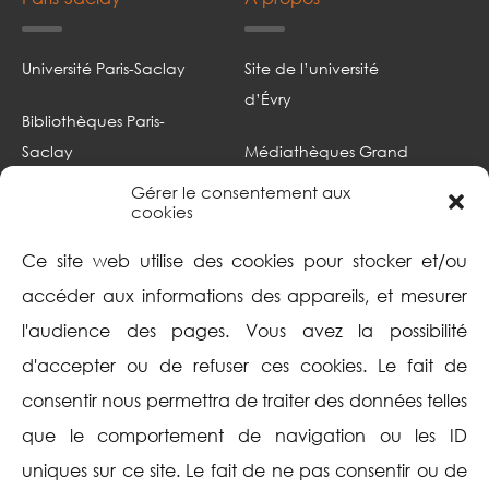
Université Paris-Saclay
Site de l’université
d’Évry
Bibliothèques Paris-
Saclay
Médiathèques Grand
Paris sud
Gérer le consentement aux
Portail documentaire
cookies
Focus
Intranet
Ce site web utilise des cookies pour stocker et/ou
Mentions légales
accéder aux informations des appareils, et mesurer
l'audience des pages. Vous avez la possibilité
Politique de cookies
d'accepter ou de refuser ces cookies. Le fait de
(UE)
consentir nous permettra de traiter des données telles
Aide
Suivez-nous
que le comportement de navigation ou les ID
uniques sur ce site. Le fait de ne pas consentir ou de