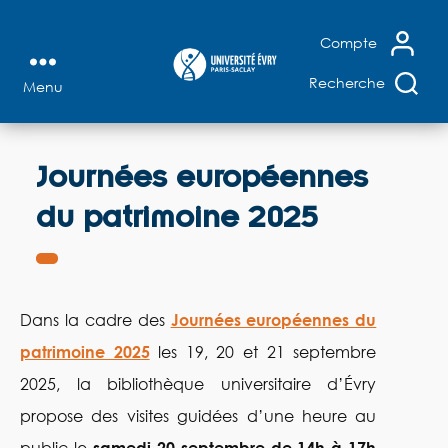
+
Recherche affinée
+
Thèses microfichées
X
Compte
+
Accès au Sudoc
Recherche
Menu
Bibliothèque
FERMER
universitaire
LA
RECHERCHE
d'Évry
Journées européennes
+
RECHERCHE AVANCÉE
+
SUGGESTION D'ACHAT
du patrimoine 2025
+
FAIRE VENIR UN DOCUMENT
Dans la cadre des
Journées européennes du
patrimoine 2025
les 19, 20 et 21 septembre
2025, la bibliothèque universitaire d’Évry
propose des visites guidées d’une heure au