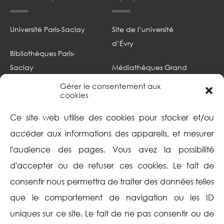
Université Paris-Saclay
Site de l’université
d’Évry
Bibliothèques Paris-
Saclay
Médiathèques Grand
Paris sud
Gérer le consentement aux
Portail documentaire
cookies
Focus
Intranet
Ce site web utilise des cookies pour stocker et/ou
Mentions légales
accéder aux informations des appareils, et mesurer
l'audience des pages. Vous avez la possibilité
Politique de cookies
d'accepter ou de refuser ces cookies. Le fait de
(UE)
consentir nous permettra de traiter des données telles
Aide
Suivez-nous
que le comportement de navigation ou les ID
uniques sur ce site. Le fait de ne pas consentir ou de