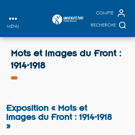
+
Recherche affinée
+
Thèses microfichées
X
COMPTE
+
Accès au Sudoc
RECHERCHE
MENU
Mots et images du Front :
+
RECHERCHE AVANCÉE
+
SUGGESTION D'ACHAT
1914-1918
+
FAIRE VENIR UN DOCUMENT
Exposition « Mots et
images du Front : 1914-1918
»