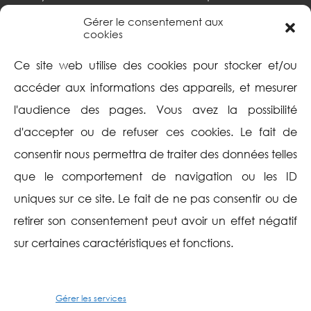
Paris sud
Gérer le consentement aux
Portail documentaire
cookies
Focus
Intranet
Ce site web utilise des cookies pour stocker et/ou
Mentions légales
accéder aux informations des appareils, et mesurer
l'audience des pages. Vous avez la possibilité
Politique de cookies
d'accepter ou de refuser ces cookies. Le fait de
(UE)
consentir nous permettra de traiter des données telles
Aide
Suivez-nous
que le comportement de navigation ou les ID
uniques sur ce site. Le fait de ne pas consentir ou de
Plan du site
Twitter
retirer son consentement peut avoir un effet négatif
sur certaines caractéristiques et fonctions.
Contactez-nous
Facebook
Instagram
Gérer les services