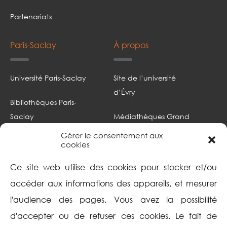
Partenariats
Paris-Saclay
À propos
Université Paris-Saclay
Site de l’université
d’Évry
Bibliothèques Paris-
Saclay
Médiathèques Grand
Paris sud
Gérer le consentement aux
Portail documentaire
cookies
Focus
Intranet
Ce site web utilise des cookies pour stocker et/ou
Mentions légales
accéder aux informations des appareils, et mesurer
l'audience des pages. Vous avez la possibilité
Politique de cookies
d'accepter ou de refuser ces cookies. Le fait de
(UE)