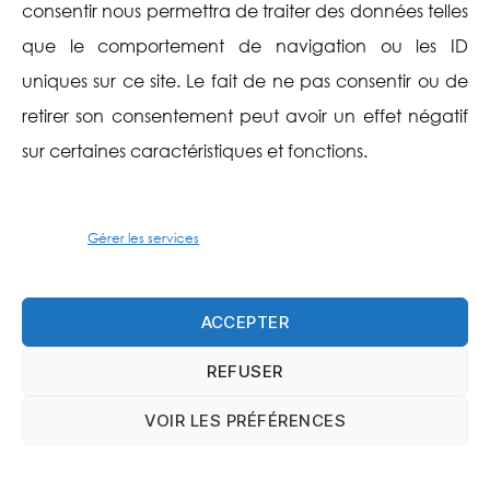
consentir nous permettra de traiter des données telles
Aide
Suivez-nous
que le comportement de navigation ou les ID
uniques sur ce site. Le fait de ne pas consentir ou de
Plan du site
Twitter
retirer son consentement peut avoir un effet négatif
sur certaines caractéristiques et fonctions.
Contactez-nous
Facebook
Instagram
Gérer les services
TikTok
ACCEPTER
Flux RSS
REFUSER
© 2026
Bibliothèque universitaire d'Évry
VOIR LES PRÉFÉRENCES