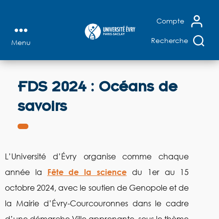
+
Recherche affinée
+
Thèses microfichées
X
Compte
+
Accès au Sudoc
Recherche
Menu
Bibliothèque
FERMER
universitaire
LA
RECHERCHE
d'Évry
FDS 2024 : Océans de
+
RECHERCHE AVANCÉE
+
SUGGESTION D'ACHAT
savoirs
+
FAIRE VENIR UN DOCUMENT
L’Université d’Évry organise comme chaque
année la
Fête de la science
du 1er au 15
octobre 2024, avec le soutien de Genopole et de
la Mairie d’Évry-Courcouronnes dans le cadre