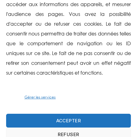
Mentions légales
accéder aux informations des appareils, et mesurer
l'audience des pages. Vous avez la possibilité
Politique de cookies
d'accepter ou de refuser ces cookies. Le fait de
(UE)
consentir nous permettra de traiter des données telles
Aide
Suivez-nous
que le comportement de navigation ou les ID
uniques sur ce site. Le fait de ne pas consentir ou de
Plan du site
Twitter
retirer son consentement peut avoir un effet négatif
sur certaines caractéristiques et fonctions.
Contactez-nous
Facebook
Instagram
Gérer les services
TikTok
ACCEPTER
Flux RSS
REFUSER