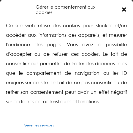
Paris sud
Gérer le consentement aux
Portail documentaire
cookies
Focus
Intranet
Ce site web utilise des cookies pour stocker et/ou
Mentions légales
accéder aux informations des appareils, et mesurer
l'audience des pages. Vous avez la possibilité
Politique de cookies
d'accepter ou de refuser ces cookies. Le fait de
(UE)
consentir nous permettra de traiter des données telles
Aide
Suivez-nous
que le comportement de navigation ou les ID
uniques sur ce site. Le fait de ne pas consentir ou de
Plan du site
Twitter
retirer son consentement peut avoir un effet négatif
sur certaines caractéristiques et fonctions.
Contactez-nous
Facebook
Instagram
Gérer les services